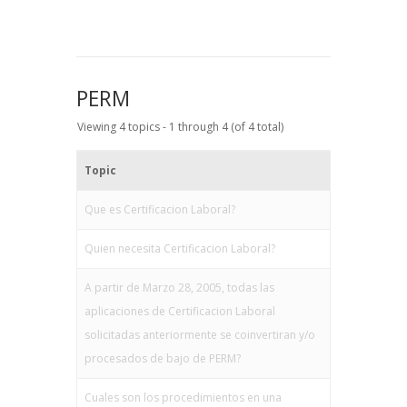
PERM
Viewing 4 topics - 1 through 4 (of 4 total)
Topic
Que es Certificacion Laboral?
Quien necesita Certificacion Laboral?
A partir de Marzo 28, 2005, todas las
aplicaciones de Certificacion Laboral
solicitadas anteriormente se coinvertiran y/o
procesados de bajo de PERM?
Cuales son los procedimientos en una