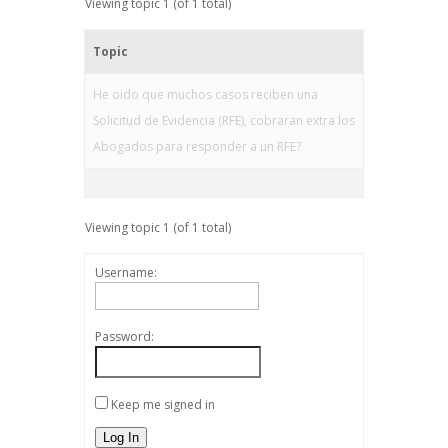
Viewing topic 1 (of 1 total)
Topic
He oido que muchos casos reciben una
Solicitud de Evidencia (RFE), cobraran extra los
Abogados para responder a un RFE?
Viewing topic 1 (of 1 total)
Username:
Password:
Keep me signed in
Log In