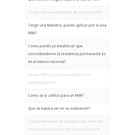
Cuales son las adventajas de una visa NIW?
Tengo una Maestria, puedo aplicar por la visa
NIW?
Como puedo yo establecer que
concediendome la residencia permanente es
en el interes nacional?
La visa NIW es solo para cientificos e
investigadores?
Como se si califico para un NIW?
Que se espera ver en su evaluacion?
Que puede hacer un abogado por mi en mi
solicitud de Exencion por Interes Nacional