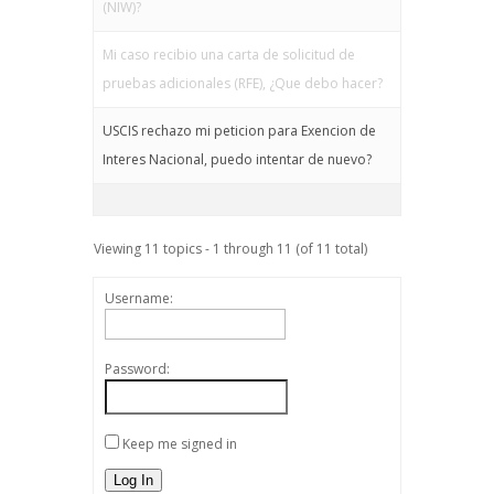
(NIW)?
Mi caso recibio una carta de solicitud de
pruebas adicionales (RFE), ¿Que debo hacer?
USCIS rechazo mi peticion para Exencion de
Interes Nacional, puedo intentar de nuevo?
Viewing 11 topics - 1 through 11 (of 11 total)
Username:
Password:
Keep me signed in
Log In